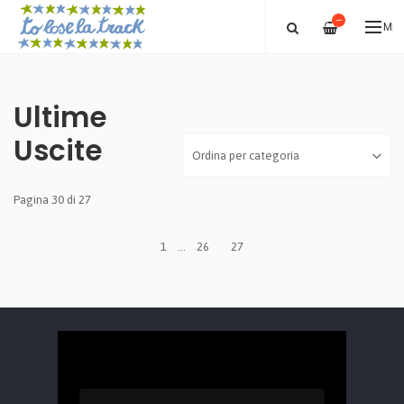
—
ME
Ultime
Uscite
Pagina 30 di 27
1
...
26
27