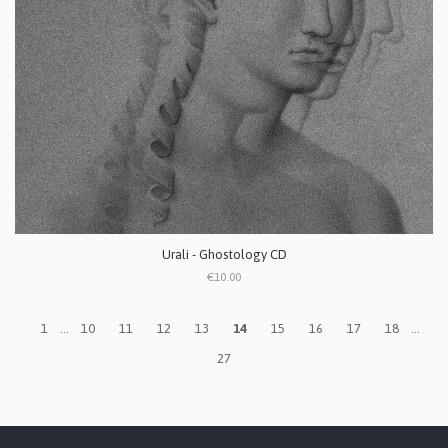
Urali - Ghostology CD
€10.00
1
...
10
11
12
13
14
15
16
17
18
...
27