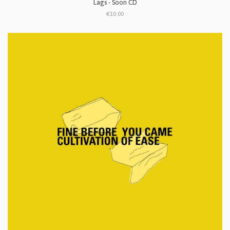
Lags - Soon CD
€10.00