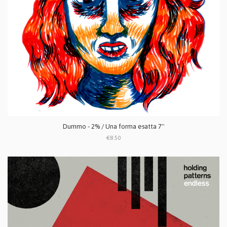
Dummo - 2% / Una forma esatta 7''
€8.50