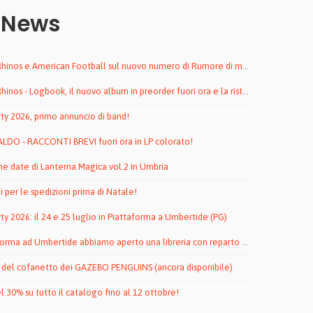
 News
hinos e American Football sul nuovo numero di Rumore di maggio
nos - Logbook, il nuovo album in preorder fuori ora e la ristampa di Distal!
rty 2026, primo annuncio di band!
DO - RACCONTI BREVI fuori ora in LP colorato!
me date di Lanterna Magica vol.2 in Umbria
i per le spedizioni prima di Natale!
rty 2026: il 24 e 25 luglio in Piattaforma a Umbertide (PG)
a ad Umbertide abbiamo aperto una libreria con reparto dischi by To Lose La Track!
del cofanetto dei GAZEBO PENGUINS (ancora disponibile)
l 30% su tutto il catalogo fino al 12 ottobre!