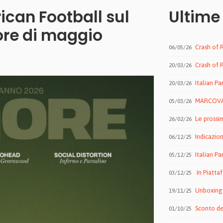
ican Football sul
Ultime
re di maggio
Crash of R
06/05/26
Crash of Rhi
20/03/26
Italian Pa
20/03/26
MARCOVAL
05/03/26
Le prossi
26/02/26
Indicazion
06/12/25
Italian Pa
05/12/25
In Piattaform
03/12/25
Unboxing 
19/11/25
Sconto de
01/10/25