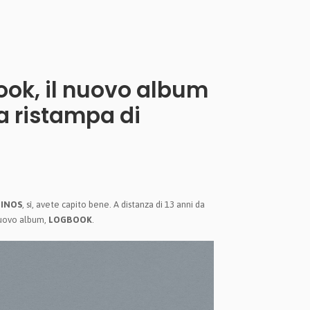
ook, il nuovo album
la ristampa di
HINOS
, sì, avete capito bene. A distanza di 13 anni da
 nuovo album,
LOGBOOK
.