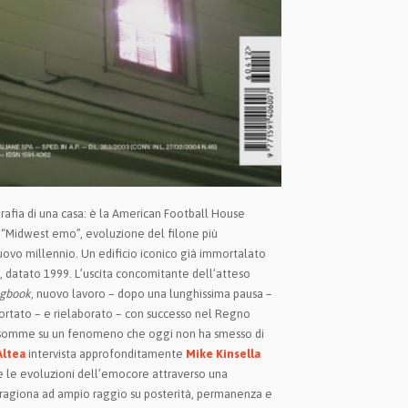
afia di una casa: è la American Football House
to “Midwest emo”, evoluzione del filone più
ovo millennio. Un edificio iconico già immortalato
, datato 1999. L’uscita concomitante dell’atteso
gbook
, nuovo lavoro – dopo una lunghissima pausa –
ortato – e rielaborato – con successo nel Regno
 le somme su un fenomeno che oggi non ha smesso di
Altea
intervista approfonditamente
Mike Kinsella
re le evoluzioni dell’emocore attraverso una
, ragiona ad ampio raggio su posterità, permanenza e