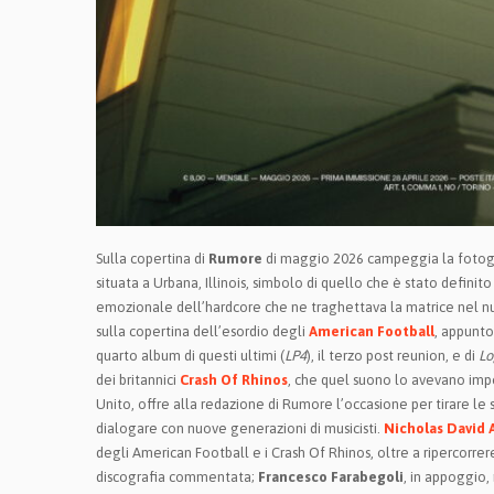
Sulla copertina di
Rumore
di maggio 2026 campeggia la fotogr
situata a Urbana, Illinois, simbolo di quello che è stato defini
emozionale dell’hardcore che ne traghettava la matrice nel nu
sulla copertina dell’esordio degli
American Football
, appunto
quarto album di questi ultimi (
LP4
), il terzo post reunion, e di
Lo
dei britannici
Crash Of Rhinos
, che quel suono lo avevano imp
Unito, offre alla redazione di Rumore l’occasione per tirare
dialogare con nuove generazioni di musicisti.
Nicholas David 
degli American Football e i Crash Of Rhinos, oltre a ripercorre
discografia commentata;
Francesco Farabegoli
, in appoggio